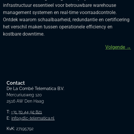
infrastructuur essentieel voor betrouwbare warehouse
management systemen en real-time voorraadcontrole.
Ontdek waarom schaalbaarheid, redundantie en certificering
het verschil maken tussen operationele efficiency en
kostbare downtime.
Volgende
→
Contact
De La Combé Telematica B.V.
Mercuriusweg 120
2516 AW Den Haag
T:
+31 70 44 92 821
E:
info@dlc-telematica.nl
KvK:
27195792