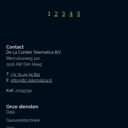
1
2
3
4
5
Contact
De La Combé Telematica B.V.
Mercuriusweg 120
2516 AW Den Haag
T:
+31 70 44 92 821
E:
info@dlc-telematica.nl
KvK:
27195792
Onze diensten
Data
Glasvezeltechniek