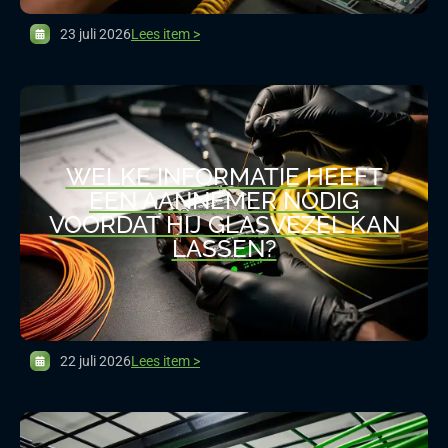
23 juli 2026
Lees item >
WELKE INFORMATIE HEEFT
EEN AANNEMER NODIG
VOORDAT HIJ GLASVEZEL KAN
LASSEN?
22 juli 2026
Lees item >