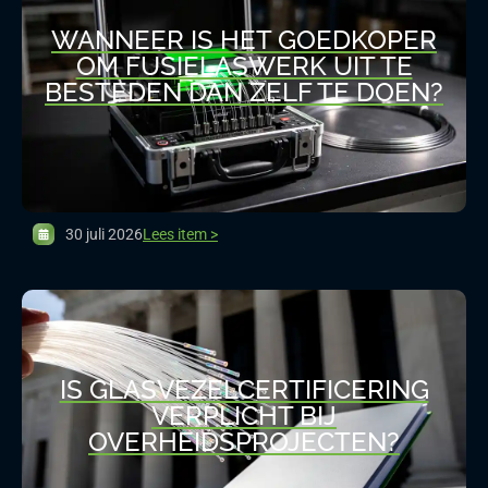
WANNEER IS HET GOEDKOPER
OM FUSIELASWERK UIT TE
BESTEDEN DAN ZELF TE DOEN?
30 juli 2026
Lees item >
IS GLASVEZELCERTIFICERING
VERPLICHT BIJ
OVERHEIDSPROJECTEN?