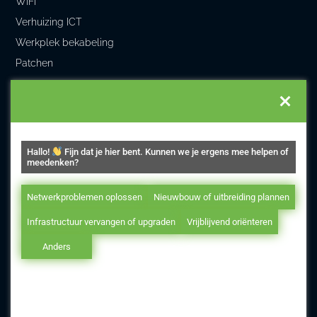
WiFi
Verhuizing ICT
Werkplek bekabeling
Patchen
DLC Telematica
Home
Over ons
Hallo!
Fijn dat je hier bent. Kunnen we je ergens mee helpen of
Projecten
meedenken?
Vacatures
Netwerkproblemen oplossen
Nieuwbouw of uitbreiding plannen
Kennisbank
Infrastructuur vervangen of upgraden
Vrijblijvend oriënteren
Anders