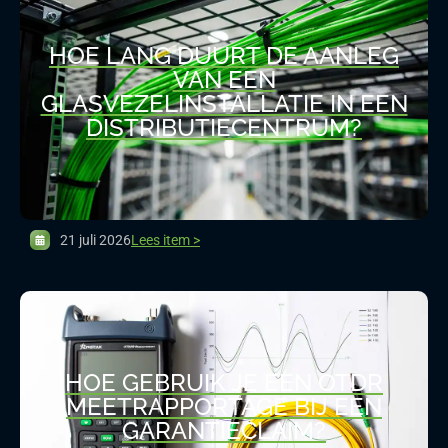
HOE LANG DUURT DE AANLEG
VAN EEN
GLASVEZELINSTALLATIE IN EEN
DISTRIBUTIECENTRUM?
21 juli 2026
Lees item >
HOE GEBRUIK JE EEN OTDR
MEETRAPPORTAGE BIJ EEN
GARANTIECLAIM?