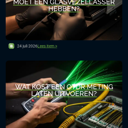
MOET EEN GLASVEZELLASSER
HEBBEN?
24 juli 2026
Lees item >
WAT KOST EEN OTDR METING
LATEN UITVOEREN?