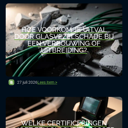
HOE VOORKOM JE UITVAL
DOOR GLASVEZELSCHADE BIJ
EEN VERBOUWING OF
UITBREIDING?
27 juli 2026
Lees item >
WELKE CERTIFICERINGEN