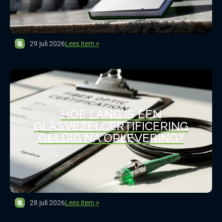
29 juli 2026
Lees item >
HOE LANG IS EEN
GLASVEZELCERTIFICERING
GELDIG NA OPLEVERING?
28 juli 2026
Lees item >