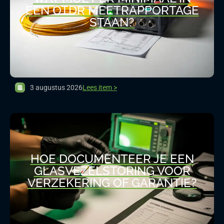
EEN OTDR MEETRAPPORTAGE
STAAN?
3 augustus 2026
Lees item >
HOE DOCUMENTEER JE EEN
GLASVEZELSTORING VOOR
VERZEKERING OF GARANTIE?