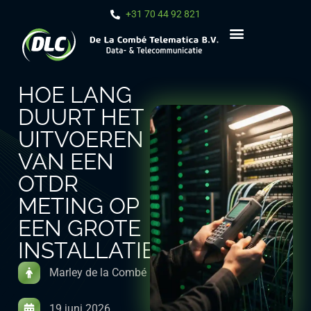
+31 70 44 92 821
HOE LANG
DUURT HET
UITVOEREN
VAN EEN
OTDR
METING OP
EEN GROTE
INSTALLATIE?
Marley de la Combé
19 juni 2026