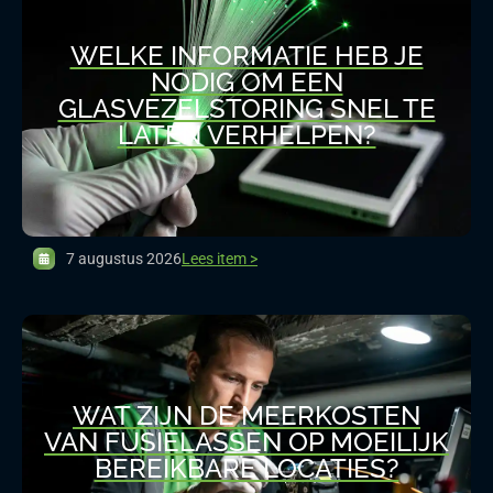
WELKE INFORMATIE HEB JE
NODIG OM EEN
GLASVEZELSTORING SNEL TE
LATEN VERHELPEN?
7 augustus 2026
Lees item >
WAT ZIJN DE MEERKOSTEN
VAN FUSIELASSEN OP MOEILIJK
BEREIKBARE LOCATIES?