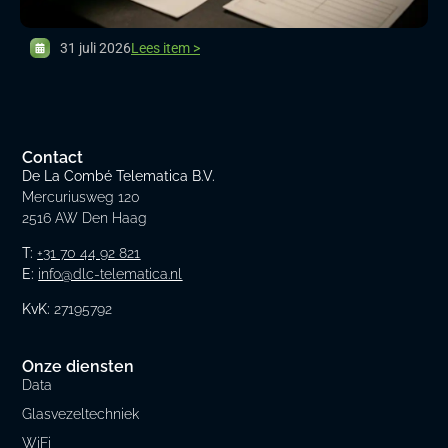
31 juli 2026
Lees item >
Contact
De La Combé Telematica B.V.
Mercuriusweg 120
2516 AW Den Haag
T:
+31 70 44 92 821
E:
info@dlc-telematica.nl
KvK:
27195792
Onze diensten
Data
Glasvezeltechniek
WiFi