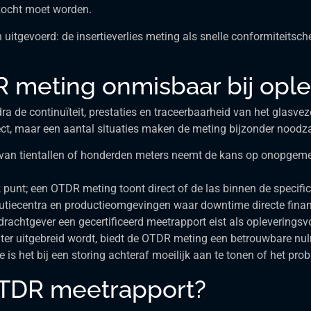
ezocht moet worden.
uitgevoerd: de insertieverlies meting als snelle conformiteitsc
 meting onmisbaar bij ople
de continuïteit, prestaties en traceerbaarheid van het glasvezeln
ject, maar een aantal situaties maken de meting bijzonder noodza
 van tientallen of honderden meters neemt de kans op onopgemer
 punt; een OTDR meting toont direct of de las binnen de specific
ibutiecentra en productieomgevingen waar downtime directe fina
achtgever een gecertificeerd meetrapport eist als opleverings
ater uitgebreid wordt, biedt de OTDR meting een betrouwbare nul
s het bij een storing achteraf moeilijk aan te tonen of het pro
 OTDR meetrapport?