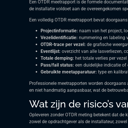
Een OTDR meetrapport is de formele documentatie v
de installatie voldoet aan de overeengekomen spe
Een volledig OTDR meetrapport bevat doorgaans
Projectinformatie:
naam van het project, lo
Vezelidentificatie:
nummering en labeling v
OTDR-trace per vezel:
de grafische weergave
Eventlijst:
overzicht van alle lasverliezen, 
Totale demping:
het totale verlies per vez
Pass/fail status:
een duidelijke indicatie of
Gebruikte meetapparatuur:
type en kalibr
Professionele meetrapporten worden doorgaans al
en niet handmatig aanpasbaar, wat de betrouwba
Wat zijn de risico’s
Opleveren zonder OTDR meting betekent dat de kwa
zowel de opdrachtgever als de installateur, zowel 