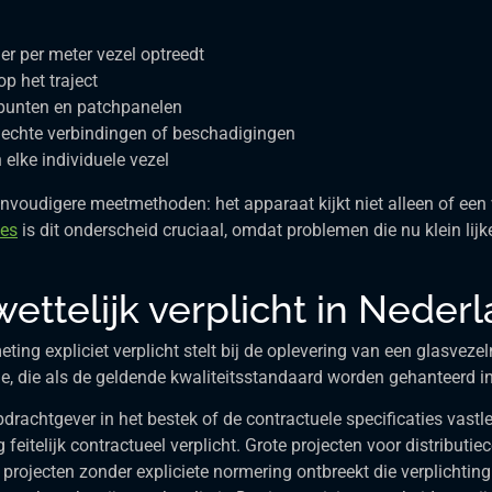
er per meter vezel optreedt
op het traject
itpunten en patchpanelen
lechte verbindingen of beschadigingen
 elke individuele vezel
oudigere meetmethoden: het apparaat kijkt niet alleen of een
ies
is dit onderscheid cruciaal, omdat problemen die nu klein lijk
ettelijk verplicht in Neder
ng expliciet verplicht stelt bij de oplevering van een glasvezel
, die als de geldende kwaliteitsstandaard worden gehanteerd in 
opdrachtgever in het bestek of de contractuele specificaties vast
itelijk contractueel verplicht. Grote projecten voor distributie
nere projecten zonder expliciete normering ontbreekt die verplicht