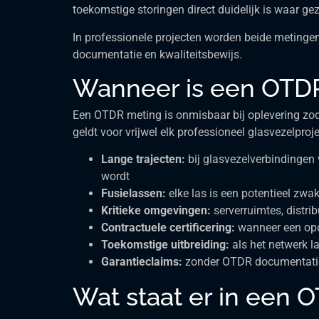
toekomstige storingen direct duidelijk is waar g
In professionele projecten worden beide metingen 
documentatie en kwaliteitsbewijs.
Wanneer is een OTDR
Een OTDR meting is onmisbaar bij oplevering zodra 
geldt voor vrijwel elk professioneel glasvezelpro
Lange trajecten:
bij glasvezelverbindingen
wordt
Fusielassen:
elke las is een potentieel zwak
Kritieke omgevingen:
serverruimtes, distr
Contractuele certificering:
wanneer een opdr
Toekomstige uitbreiding:
als het netwerk l
Garantieclaims:
zonder OTDR documentatie i
Wat staat er in een