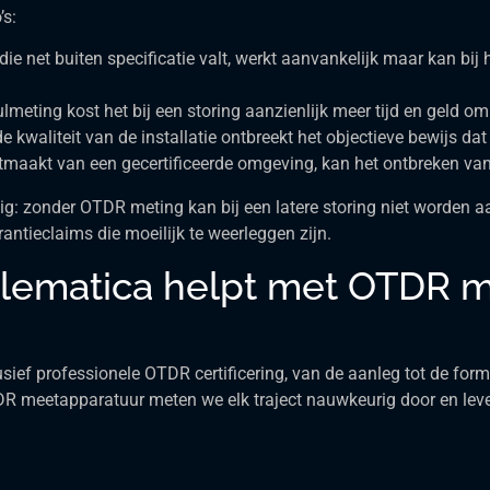
’s:
die net buiten specificatie valt, werkt aanvankelijk maar kan bi
lmeting kost het bij een storing aanzienlijk meer tijd en geld o
de kwaliteit van de installatie ontbreekt het objectieve bewijs dat
uitmaakt van een gecertificeerde omgeving, kan het ontbreken v
zig: zonder OTDR meting kan bij een latere storing niet worden a
antieclaims die moeilijk te weerleggen zijn.
lematica helpt met OTDR m
lusief professionele OTDR certificering, van de aanleg tot de fo
meetapparatuur meten we elk traject nauwkeurig door en lever