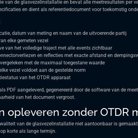
an de glasvezelinstallatie en bevat alle meetresultaten per veze
cificaties en dient als referentiedocument voor toekomstig onde
:
catie, datum van meting en naam van de uitvoerende partij
an elke gemeten vezel
 van het volledige traject met alle events zichtbaar
connectorverliezen en reflecties met exacte afstand en demping
el vergeleken met de maximaal toegestane waarde
 elke vezel voldoet aan de gestelde norm
atiestatus van het OTDR apparaat
s PDF aangeleverd, gegenereerd door de software van de meetap
arheid van het document vergroot.
 van opleveren zonder OTDR 
liteit van de glasvezelinstallatie niet aantoonbaar is gemaakt. 
op korte als lange termijn.