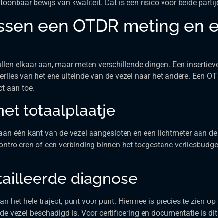
oonbaar bewijs van kwaliteit. Dat is een risico voor beide partij
tussen een OTDR meting en e
llen elkaar aan, maar meten verschillende dingen. Een insertiev
rlies van het ene uiteinde van de vezel naar het andere. Een O
ct aan toe.
het totaalplaatje
 aan één kant van de vezel aangesloten en een lichtmeter aan de a
 controleren of een verbinding binnen het toegestane verliesbudge
ailleerde diagnose
het hele traject, punt voor punt. Hiermee is precies te zien op w
 de vezel beschadigd is. Voor certificering en documentatie is d