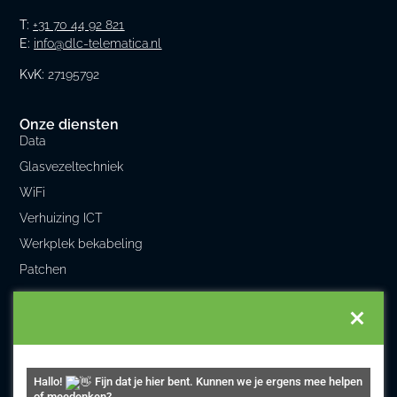
T:
+31 70 44 92 821
E:
info@dlc-telematica.nl
KvK:
27195792
Onze diensten
Data
Glasvezeltechniek
WiFi
Verhuizing ICT
Werkplek bekabeling
Patchen
DLC Telematica
Home
Over ons
Hallo!
Fijn dat je hier bent. Kunnen we je ergens mee helpen
Projecten
of meedenken?