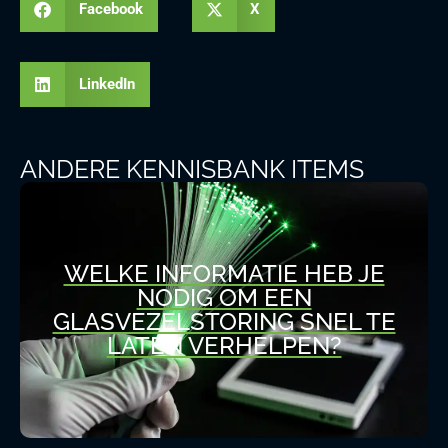
Facebook
X
LinkedIn
ANDERE KENNISBANK ITEMS
WELKE INFORMATIE HEB JE
NODIG OM EEN
GLASVEZELSTORING SNEL TE
LATEN VERHELPEN?