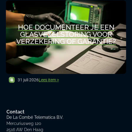
HOE DOCUMENTEER JE EEN
GLASVEZELSTORING VOOR
VERZEKERING OF GARANTIE?
31 juli 2026
Lees item >
Contact
De La Combé Telematica B.V.
Mercuriusweg 120
2516 AW Den Haag