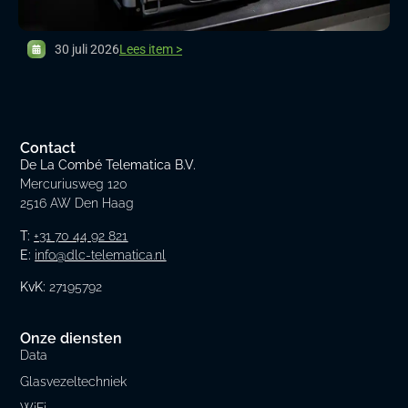
30 juli 2026
Lees item >
Contact
De La Combé Telematica B.V.
Mercuriusweg 120
2516 AW Den Haag
T:
+31 70 44 92 821
E:
info@dlc-telematica.nl
KvK:
27195792
Onze diensten
Data
Glasvezeltechniek