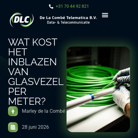
+31 70 44 92 821
WAT KOST
HET
INBLAZEN
VAN
GLASVEZEL
PER
METER?
Marley de la Combé
28 juni 2026