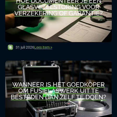
HOE DOCUMENTEER JE EEN
GLASVEZELSTORING VOOR
VERZEKERING OF GARANTIE?
31 juli 2026
Lees item >
WANNEER IS HET GOEDKOPER
OM FUSIELASWERK UIT TE
BESTEDEN DAN ZELF TE DOEN?