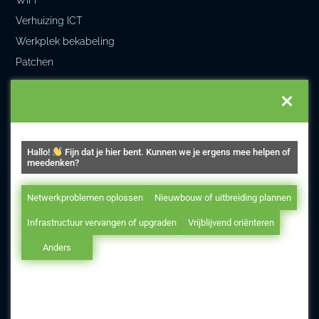
WiFi
Verhuizing ICT
Werkplek bekabeling
Patchen
DLC Telematica
Home
Over ons
Hallo!
Fijn dat je hier bent. Kunnen we je ergens mee helpen of
Projecten
meedenken?
Vacatures
Netwerkproblemen oplossen
Nieuwbouw of uitbreiding plannen
Kennisbank
Infrastructuur vervangen of upgraden
Vrijblijvend oriënteren
Anders