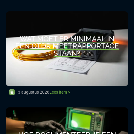
WAT MOET ER MINIMAAL IN
EEN OTDR MEETRAPPORTAGE
STAAN?
3 augustus 2026
Lees item >