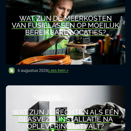
WAT ZIJN DE MEERKOSTEN
VAN FUSIELASSEN OP MOEILIJK
BEREIKBARE LOCATIES?
6 augustus 2026
Lees item >
WAT ZIJN JE RECHTEN ALS EEN
GLASVEZELINSTALLATIE NA
OPLEVERING UITVALT?