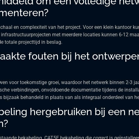
iddeld om een volledige netw
ementeren?
schaal en complexiteit van het project. Voor een klein kantoor ku
 infrastructuurprojecten met meerdere locaties kunnen 6-12 ma
otale projecttijd in beslag.
aakte fouten bij het ontwerpe
uwen voor toekomstige groei, waardoor het netwerk binnen 2-3 ja
ische verbindingen, onvoldoende documentatie tijdens de installa
s bijzaak behandeld in plaats van als integraal onderdeel van h
beling hergebruiken bij een n
n?
bestaande bekabeling. CAT5E bekabeling die correct is geïnstalle