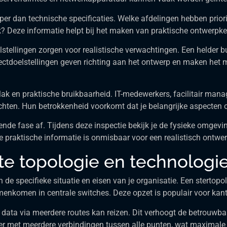
eper dan technische specificaties. Welke afdelingen hebben prior
? Deze informatie helpt bij het maken van praktische ontwerpkeu
lstellingen zorgen voor realistische verwachtingen. Een helder 
ectdoelstellingen geven richting aan het ontwerp en maken het m
vlak en praktische bruikbaarheid. IT-medewerkers, facilitair ma
hten. Hun betrokkenheid voorkomt dat je belangrijke aspecten o
ende fase af. Tijdens deze inspectie bekijk je de fysieke omgevin
e praktische informatie is onmisbaar voor een realistisch ontwer
ste topologie en technologi
 de specifieke situatie en eisen van je organisatie. Een stertop
menkomen in centrale switches. Deze opzet is populair voor kan
data via meerdere routes kan reizen. Dit verhoogt de betrouwbaar
er met meerdere verbindingen tussen alle punten, wat maximal