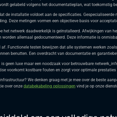
 wordt gelabeld volgens het documentatieplan, wat toekomstig be
dat de installatie voldoet aan de specificaties. Gespecialiseerde
ing. Deze metingen vormen een objectieve basis voor acceptatie
oe het netwerk daadwerkelijk is geïnstalleerd. Afwijkingen van h
ten worden allemaal gedocumenteerd. Deze informatie is onmisb
 af. Functionele testen bewijzen dat alle systemen werken zoals
unnen benutten. Een overdracht van documentatie en garantiebew
n is geen luxe maar een noodzaak voor betrouwbare netwerk_infra
ise voorkomt kostbare fouten en zorgt voor optimale prestaties
infrastructuur? We denken graag met je mee over de beste aanpa
tie over onze
databekabeling oplossingen
vind je op onze dienst