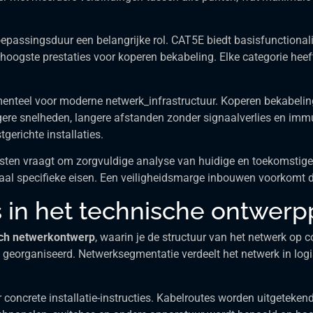
epassingsduur een belangrijke rol. CAT5E biedt basisfunctionalit
 hoogste prestaties voor koperen bekabeling. Elke categorie heef
enteel voor moderne netwerk_infrastructuur. Koperen bekabeling 
ere snelheden, langere afstanden zonder signaalverlies en immu
gerichte installaties.
isten vraagt om zorgvuldige analyse van huidige en toekomstige
al specifieke eisen. Een veiligheidsmarge inbouwen voorkomt da
s in het technische ontwerp
sch netwerkontwerp
, waarin je de structuur van het netwerk op 
georganiseerd. Netwerksegmentatie verdeelt het netwerk in logis
r concrete installatie-instructies. Kabelroutes worden uitgetek