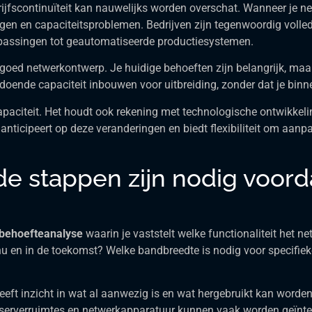
jfscontinuïteit kan nauwelijks worden overschat. Wanneer je ne
ngen en capaciteitsproblemen. Bedrijven zijn tegenwoordig voll
oepassingen tot geautomatiseerde productiesystemen.
 goed netwerkontwerp. Je huidige behoeften zijn belangrijk, maa
doende capaciteit inbouwen voor uitbreiding, zonder dat je bin
paciteit. Het houdt ook rekening met technologische ontwikkel
nticipeert op deze veranderingen en biedt flexibiliteit om aanp
 stappen zijn nodig voorda
behoefteanalyse
waarin je vaststelt welke functionaliteit het
nu en in de toekomst? Welke bandbreedte is nodig voor specifie
geeft inzicht in wat al aanwezig is en wat hergebruikt kan worden
, serverruimtes en netwerkapparatuur kunnen vaak worden geïnte