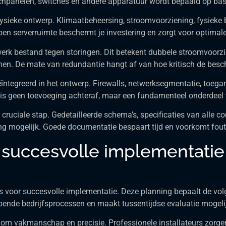
hpanelen, switches en andere apparatuur wordt bepaald op basis
fysieke ontwerp. Klimaatbeheersing, stroomvoorziening, fysieke 
pen serverruimte beschermt je investering en zorgt voor optimale
erk bestand tegen storingen. Dit betekent dubbele stroomvoorzie
n. De mate van redundantie hangt af van hoe kritisch de beschik
geïntegreerd in het ontwerp. Firewalls, netwerksegmentatie, to
ng is geen toevoeging achteraf, maar een fundamenteel onderdee
cruciale stap. Gedetailleerde schema’s, specificaties van alle c
ng mogelijk. Goede documentatie bespaart tijd en voorkomt fou
 succesvolle implementatie 
s voor succesvolle implementatie. Deze planning bepaalt de v
opende bedrijfsprocessen en maakt tussentijdse evaluatie mogeli
t om vakmanschap en precisie. Professionele installateurs zorg