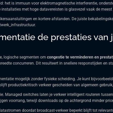
d: het is immuun voor elektromagnetische interferentie, onderst
ge installaties met hoge datavereisten is glasvezel vaak de mee
uikersaansluitingen en kortere afstanden. De juiste bekabelingsk
werk_infrastructuur.
ntatie de prestaties van je
ere, logische segmenten om
congestie te verminderen en prestat
edte concurreren. Dit resulteert in snellere responstijden en sta
tatie mogelijk zonder fysieke scheiding. Je kunt bijvoorbeeld p
 blijft productiekritisch verkeer gescheiden van algemeen gebrui
ie. Managed switches laten je verkeer intelligent routeren tuss
jgen voorrang, terwijl downloads op de achtergrond minder priori
datastromen doordat broadcast-verkeer beperkt blijft tot releva