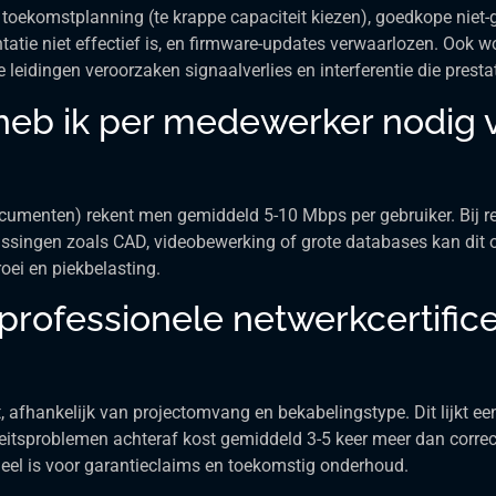
oekomstplanning (te krappe capaciteit kiezen), goedkope niet-
tatie niet effectief is, en firmware-updates verwaarlozen. Ook
 leidingen veroorzaken signaalverlies en interferentie die pres
eb ik per medewerker nodig 
cumenten) rekent men gemiddeld 5-10 Mbps per gebruiker. Bij reg
epassingen zoals CAD, videobewerking of grote databases kan dit
oei en piekbelasting.
professionele netwerkcertifice
t, afhankelijk van projectomvang en bekabelingstype. Dit lijkt 
eitsproblemen achteraf kost gemiddeld 3-5 keer meer dan correct
ieel is voor garantieclaims en toekomstig onderhoud.