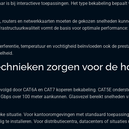
r is bij interactieve toepassingen. Het type bekabeling bepaalt
es, routers en netwerkkaarten moeten de gekozen snelheden kunne
frastructuurkwaliteit vormt de basis voor optimale performance: 
rferentie, temperatuur en vochtigheid beïnvloeden ook de prest
elheid.
chnieken zorgen voor de h
evolgd door CAT6A en CAT7 koperen bekabeling. CAT5E onderste
0 Gbps over 100 meter aankunnen. Glasvezel bereikt snelheden 
fieke situatie. Voor kantooromgevingen met standaard toepassi
 te installeren. Voor distributiecentra, datacenters of situaties