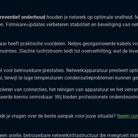
preventief onderhoud
houden je netwerk op optimale snelheid. M
n. Firmware-updates verbeteren stabiliteit en beveiliging van net
ar heeft praktische voordelen. Netjes georganiseerde kabels v
uimtes. Slechte luchtstroom leidt tot oververhitting, wat de lev
el voor betrouwbare prestaties. Netwerkapparatuur presteert opt
al, terwijl te lage temperaturen condensatieproblemen kunnen ge
oleren van connecties, het reinigen van apparatuur en het ver
seerde kennis onmisbaar. Wij bieden professionele ondersteunin
 heb je vragen over de beste aanpak voor jouw situatie?
Neem con
en snelle, betrouwbare netwerkinfrastructuur die meegroeit met je